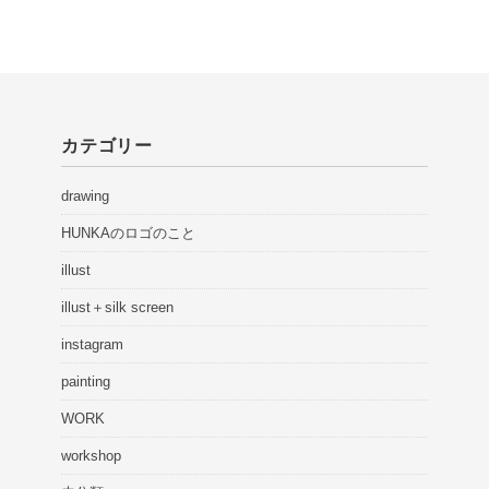
カテゴリー
drawing
HUNKAのロゴのこと
illust
illust＋silk screen
instagram
painting
WORK
workshop