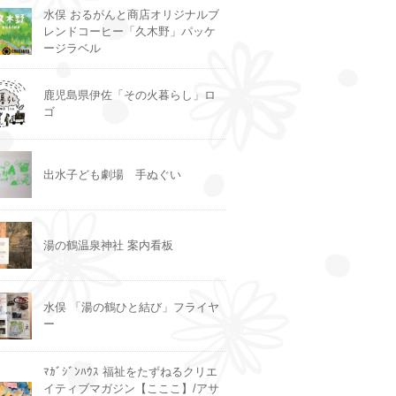
水俣 おるがんと商店オリジナルブ
レンドコーヒー「久木野」パッケ
ージラベル
鹿児島県伊佐「その火暮らし」ロ
ゴ
出水子ども劇場 手ぬぐい
湯の鶴温泉神社 案内看板
水俣 「湯の鶴ひと結び」フライヤ
ー
ﾏｶﾞｼﾞﾝﾊｳｽ 福祉をたずねるクリエ
イティブマガジン【こここ】/アサ