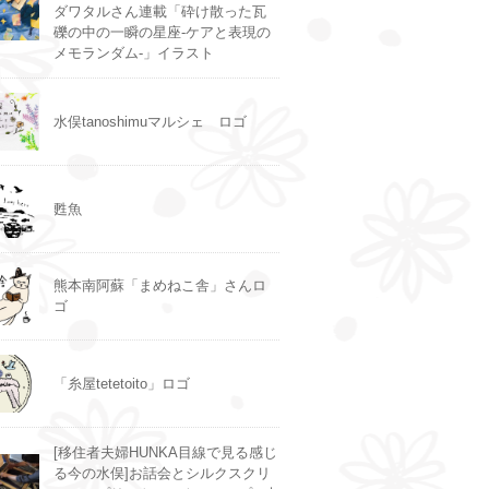
ダワタルさん連載「砕け散った瓦
礫の中の一瞬の星座-ケアと表現の
メモランダム-」イラスト
水俣tanoshimuマルシェ ロゴ
甦魚
熊本南阿蘇「まめねこ舎」さんロ
ゴ
「糸屋tetetoito」ロゴ
[移住者夫婦HUNKA目線で見る感じ
る今の水俣]お話会とシルクスクリ