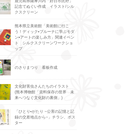
鹿児島県薩摩川内「好日市比野」
記念てぬぐい作成 イラスト/シル
クスクリーン
熊本県立美術館「美術館に行こ
う！ディック•ブルーナに学ぶモダ
ン•アートの楽しみ方」関連イベン
ト シルクスクリーンワークショ
ップ
のさりまつり 看板作成
文化財害虫さんたちのイラスト
(熊本博物館「資料保存の世界 未
来へつなぐ文化財の裏側」)
「ひとり•がたり −公害の記憶と記
録の交差地点から−」チラシ、ポス
ター