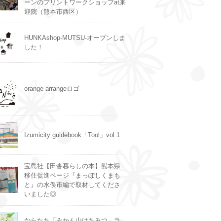
ーンのプリントワークショップat来
迎院（熊本市西区）
HUNKAshop-MUTSU-オープンしま
した！
orange arrangeロゴ
Izumicity guidebook「Tool」vol.1
宝島社【田舎暮らしの本】熊本県
移住促進ページ『まっぽしくまも
と』の水俣市編で取材してくださ
いました◎
からたち「みかん山はちみつ」ラ