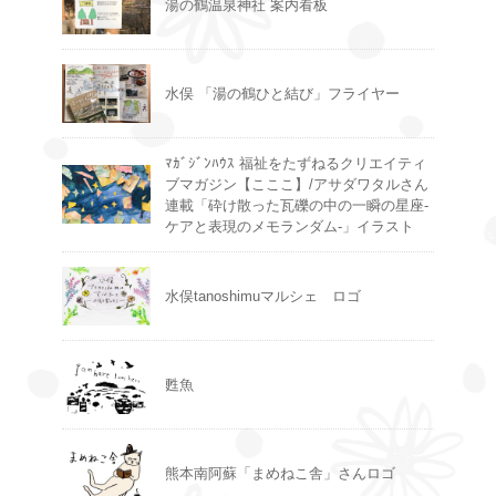
湯の鶴温泉神社 案内看板
水俣 「湯の鶴ひと結び」フライヤー
ﾏｶﾞｼﾞﾝﾊｳｽ 福祉をたずねるクリエイティ
ブマガジン【こここ】/アサダワタルさん
連載「砕け散った瓦礫の中の一瞬の星座-
ケアと表現のメモランダム-」イラスト
水俣tanoshimuマルシェ ロゴ
甦魚
熊本南阿蘇「まめねこ舎」さんロゴ