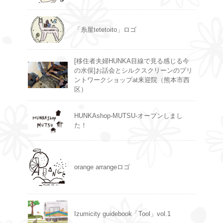
「糸屋tetetoito」ロゴ
[移住者夫婦HUNKA目線で見る感じる今
の水俣]お話会とシルクスクリーンのプリ
ントワークショップat来迎院（熊本市西
区）
HUNKAshop-MUTSU-オープンしまし
た！
orange arrangeロゴ
Izumicity guidebook「Tool」vol.1