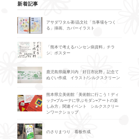
新着記事
アサダワタル著/晶文社「当事場をつく
る」挿画、カバーイラスト
「熊本で考えるハンセン病資料」チラ
シ、ポスター
鹿児島県薩摩川内「好日市比野」記念て
ぬぐい作成 イラスト/シルクスクリーン
熊本県立美術館「美術館に行こう！ディ
ック•ブルーナに学ぶモダン•アートの楽
しみ方」関連イベント シルクスクリー
ンワークショップ
のさりまつり 看板作成