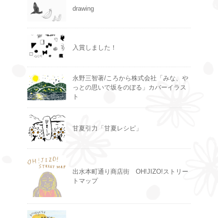
drawing
入賞しました！
永野三智著/ころから株式会社「みな、や
っとの思いで坂をのぼる」カバーイラス
ト
甘夏引力「甘夏レシピ」
出水本町通り商店街 OH!JIZO!ストリー
トマップ