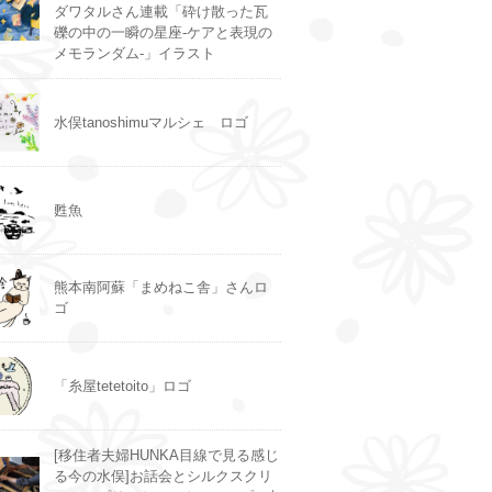
ダワタルさん連載「砕け散った瓦
礫の中の一瞬の星座-ケアと表現の
メモランダム-」イラスト
水俣tanoshimuマルシェ ロゴ
甦魚
熊本南阿蘇「まめねこ舎」さんロ
ゴ
「糸屋tetetoito」ロゴ
[移住者夫婦HUNKA目線で見る感じ
る今の水俣]お話会とシルクスクリ