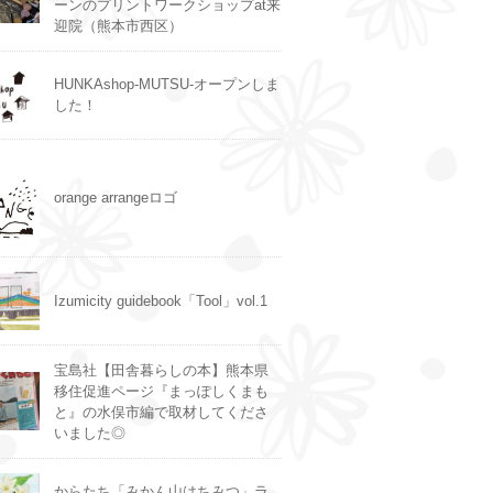
ーンのプリントワークショップat来
迎院（熊本市西区）
HUNKAshop-MUTSU-オープンしま
した！
orange arrangeロゴ
Izumicity guidebook「Tool」vol.1
宝島社【田舎暮らしの本】熊本県
移住促進ページ『まっぽしくまも
と』の水俣市編で取材してくださ
いました◎
からたち「みかん山はちみつ」ラ