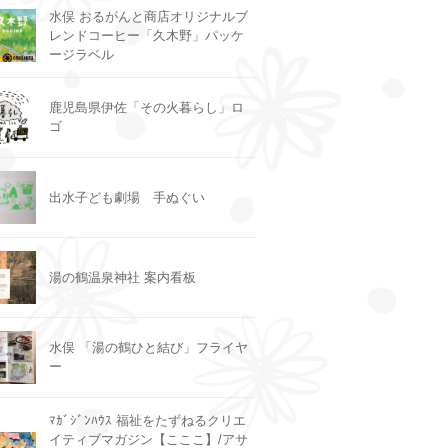
水俣 おるがんと商店オリジナルブ
レンドコーヒー「久木野」パッケ
ージラベル
鹿児島県伊佐「その火暮らし」ロ
ゴ
出水子ども劇場 手ぬぐい
湯の鶴温泉神社 案内看板
水俣 「湯の鶴ひと結び」フライヤ
ー
ﾏｶﾞｼﾞﾝﾊｳｽ 福祉をたずねるクリエ
イティブマガジン【こここ】/アサ