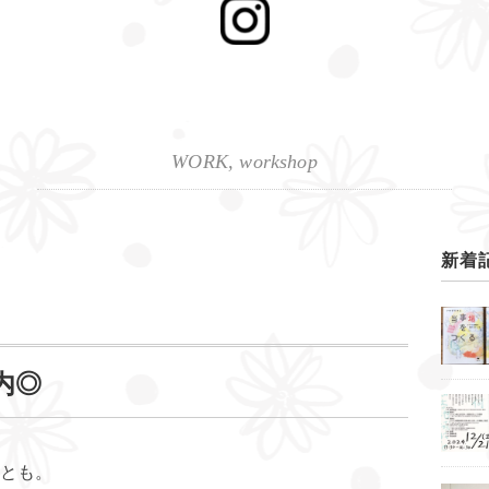
WORK
,
workshop
新着
内◎
とも。