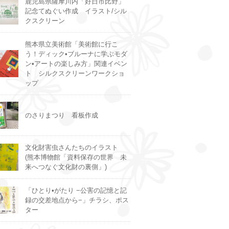
鹿児島県薩摩川内「好日市比野」
記念てぬぐい作成 イラスト/シル
クスクリーン
熊本県立美術館「美術館に行こ
う！ディック•ブルーナに学ぶモダ
ン•アートの楽しみ方」関連イベン
ト シルクスクリーンワークショ
ップ
のさりまつり 看板作成
文化財害虫さんたちのイラスト
(熊本博物館「資料保存の世界 未
来へつなぐ文化財の裏側」)
「ひとり•がたり −公害の記憶と記
録の交差地点から−」チラシ、ポス
ター