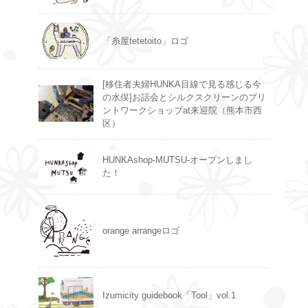
「糸屋tetetoito」ロゴ
[移住者夫婦HUNKA目線で見る感じる今
の水俣]お話会とシルクスクリーンのプリ
ントワークショップat来迎院（熊本市西
区）
HUNKAshop-MUTSU-オープンしまし
た！
orange arrangeロゴ
Izumicity guidebook「Tool」vol.1