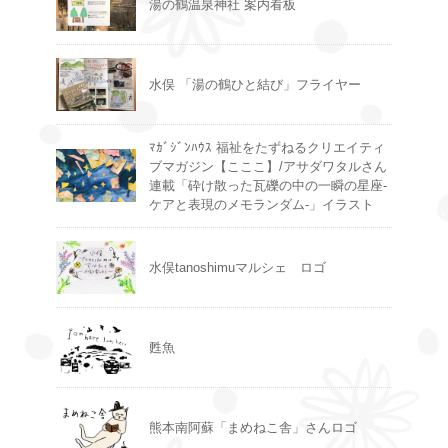
湯の鶴温泉神社 案内看板
水俣 「湯の鶴ひと結び」フライヤー
ﾏｶﾞｼﾞﾝﾊｳｽ 福祉をたずねるクリエイティ
ブマガジン【こここ】/アサダワタルさん
連載「砕け散った瓦礫の中の一瞬の星座-
ケアと表現のメモランダム-」イラスト
水俣tanoshimuマルシェ ロゴ
甦魚
熊本南阿蘇「まめねこ舎」さんロゴ