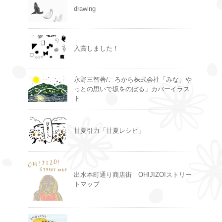
drawing
入賞しました！
永野三智著/ころから株式会社「みな、や
っとの思いで坂をのぼる」カバーイラス
ト
甘夏引力「甘夏レシピ」
出水本町通り商店街 OH!JIZO!ストリー
トマップ