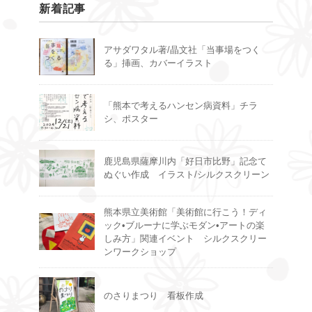
新着記事
アサダワタル著/晶文社「当事場をつく
る」挿画、カバーイラスト
「熊本で考えるハンセン病資料」チラ
シ、ポスター
鹿児島県薩摩川内「好日市比野」記念て
ぬぐい作成 イラスト/シルクスクリーン
熊本県立美術館「美術館に行こう！ディ
ック•ブルーナに学ぶモダン•アートの楽
しみ方」関連イベント シルクスクリー
ンワークショップ
のさりまつり 看板作成