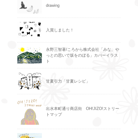
drawing
入賞しました！
永野三智著/ころから株式会社「みな、や
っとの思いで坂をのぼる」カバーイラス
ト
甘夏引力「甘夏レシピ」
出水本町通り商店街 OH!JIZO!ストリー
トマップ