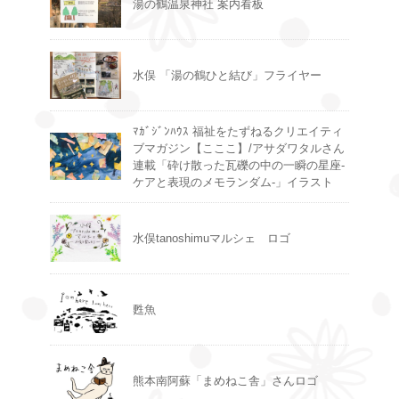
湯の鶴温泉神社 案内看板
水俣 「湯の鶴ひと結び」フライヤー
ﾏｶﾞｼﾞﾝﾊｳｽ 福祉をたずねるクリエイティ
ブマガジン【こここ】/アサダワタルさん
連載「砕け散った瓦礫の中の一瞬の星座-
ケアと表現のメモランダム-」イラスト
水俣tanoshimuマルシェ ロゴ
甦魚
熊本南阿蘇「まめねこ舎」さんロゴ