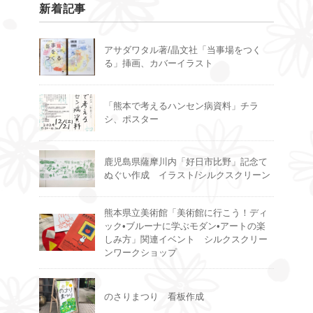
新着記事
アサダワタル著/晶文社「当事場をつく
る」挿画、カバーイラスト
「熊本で考えるハンセン病資料」チラ
シ、ポスター
鹿児島県薩摩川内「好日市比野」記念て
ぬぐい作成 イラスト/シルクスクリーン
熊本県立美術館「美術館に行こう！ディ
ック•ブルーナに学ぶモダン•アートの楽
しみ方」関連イベント シルクスクリー
ンワークショップ
のさりまつり 看板作成