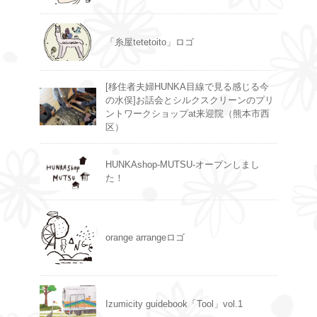
「糸屋tetetoito」ロゴ
[移住者夫婦HUNKA目線で見る感じる今
の水俣]お話会とシルクスクリーンのプリ
ントワークショップat来迎院（熊本市西
区）
HUNKAshop-MUTSU-オープンしまし
た！
orange arrangeロゴ
Izumicity guidebook「Tool」vol.1