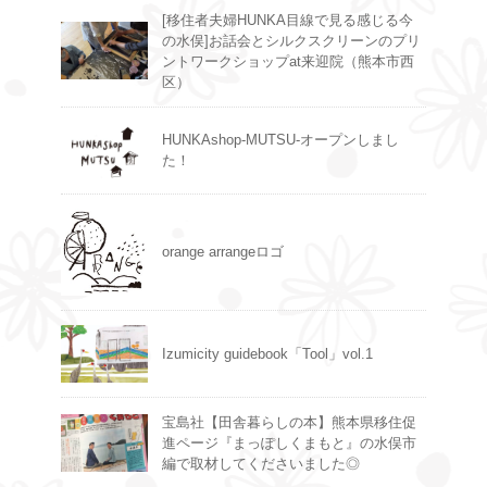
[移住者夫婦HUNKA目線で見る感じる今
の水俣]お話会とシルクスクリーンのプリ
ントワークショップat来迎院（熊本市西
区）
HUNKAshop-MUTSU-オープンしまし
た！
orange arrangeロゴ
Izumicity guidebook「Tool」vol.1
宝島社【田舎暮らしの本】熊本県移住促
進ページ『まっぽしくまもと』の水俣市
編で取材してくださいました◎