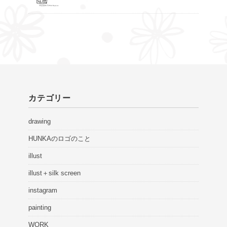
カテゴリー
drawing
HUNKAのロゴのこと
illust
illust＋silk screen
instagram
painting
WORK