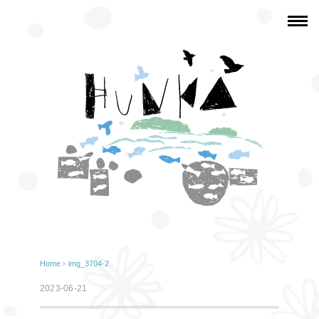
Home
›
img_3704-2
2023-06-21