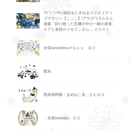
ﾏｶﾞｼﾞﾝﾊｳｽ 福祉をたずねるクリエイティ
ブマガジン【こここ】/アサダワタルさん
連載「砕け散った瓦礫の中の一瞬の星座-
ケアと表現のメモランダム-」イラスト
水俣tanoshimuマルシェ ロゴ
甦魚
熊本南阿蘇「まめねこ舎」さんロゴ
「糸屋tetetoito」ロゴ