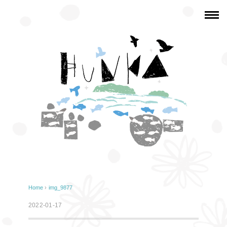
Home
›
img_9877
2022-01-17