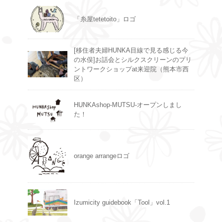
「糸屋tetetoito」ロゴ
[移住者夫婦HUNKA目線で見る感じる今
の水俣]お話会とシルクスクリーンのプリ
ントワークショップat来迎院（熊本市西
区）
HUNKAshop-MUTSU-オープンしまし
た！
orange arrangeロゴ
Izumicity guidebook「Tool」vol.1