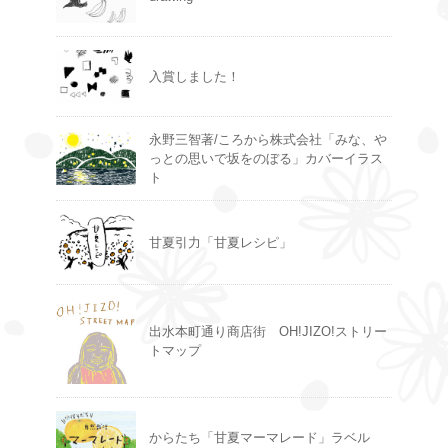
入賞しました！
永野三智著/ころから株式会社「みな、や
っとの思いで坂をのぼる」カバーイラス
ト
甘夏引力「甘夏レシピ」
出水本町通り商店街 OH!JIZO!ストリー
トマップ
からたち「甘夏マーマレード」ラベル