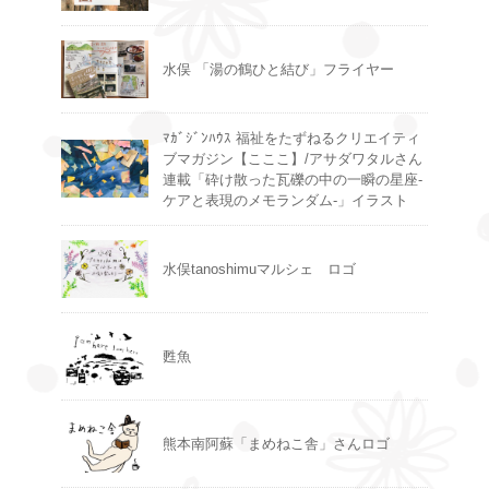
水俣 「湯の鶴ひと結び」フライヤー
ﾏｶﾞｼﾞﾝﾊｳｽ 福祉をたずねるクリエイティ
ブマガジン【こここ】/アサダワタルさん
連載「砕け散った瓦礫の中の一瞬の星座-
ケアと表現のメモランダム-」イラスト
水俣tanoshimuマルシェ ロゴ
甦魚
熊本南阿蘇「まめねこ舎」さんロゴ