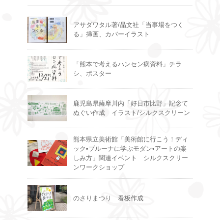
アサダワタル著/晶文社「当事場をつく
る」挿画、カバーイラスト
「熊本で考えるハンセン病資料」チラ
シ、ポスター
鹿児島県薩摩川内「好日市比野」記念て
ぬぐい作成 イラスト/シルクスクリーン
熊本県立美術館「美術館に行こう！ディ
ック•ブルーナに学ぶモダン•アートの楽
しみ方」関連イベント シルクスクリー
ンワークショップ
のさりまつり 看板作成