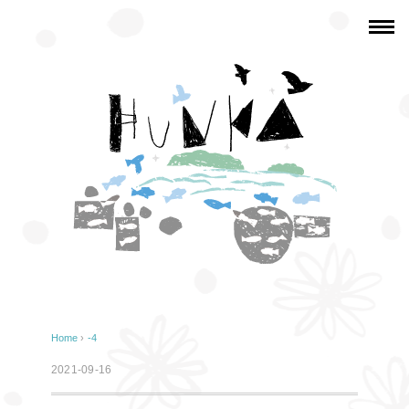
Home
›
-4
2021-09-16