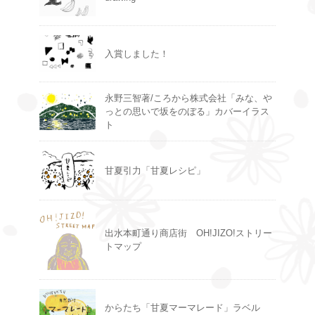
入賞しました！
永野三智著/ころから株式会社「みな、や
っとの思いで坂をのぼる」カバーイラス
ト
甘夏引力「甘夏レシピ」
出水本町通り商店街 OH!JIZO!ストリー
トマップ
からたち「甘夏マーマレード」ラベル