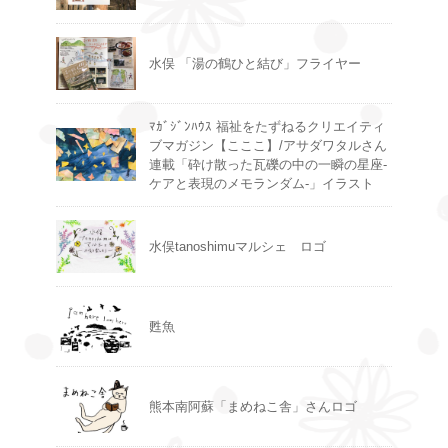
水俣 「湯の鶴ひと結び」フライヤー
ﾏｶﾞｼﾞﾝﾊｳｽ 福祉をたずねるクリエイティ
ブマガジン【こここ】/アサダワタルさん
連載「砕け散った瓦礫の中の一瞬の星座-
ケアと表現のメモランダム-」イラスト
水俣tanoshimuマルシェ ロゴ
甦魚
熊本南阿蘇「まめねこ舎」さんロゴ