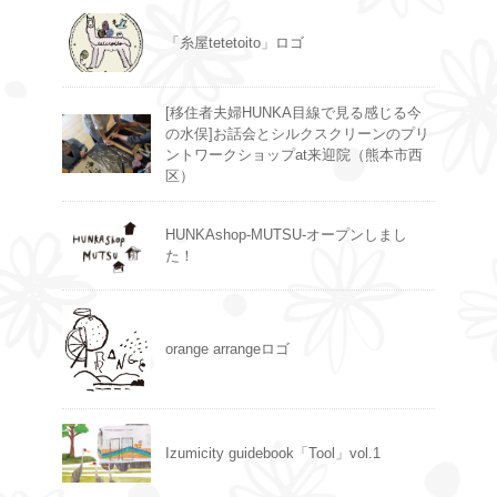
「糸屋tetetoito」ロゴ
[移住者夫婦HUNKA目線で見る感じる今
の水俣]お話会とシルクスクリーンのプリ
ントワークショップat来迎院（熊本市西
区）
HUNKAshop-MUTSU-オープンしまし
た！
orange arrangeロゴ
Izumicity guidebook「Tool」vol.1