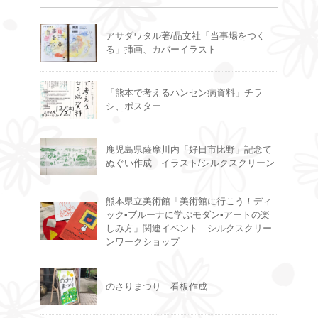
アサダワタル著/晶文社「当事場をつく
る」挿画、カバーイラスト
「熊本で考えるハンセン病資料」チラ
シ、ポスター
鹿児島県薩摩川内「好日市比野」記念て
ぬぐい作成 イラスト/シルクスクリーン
熊本県立美術館「美術館に行こう！ディ
ック•ブルーナに学ぶモダン•アートの楽
しみ方」関連イベント シルクスクリー
ンワークショップ
のさりまつり 看板作成