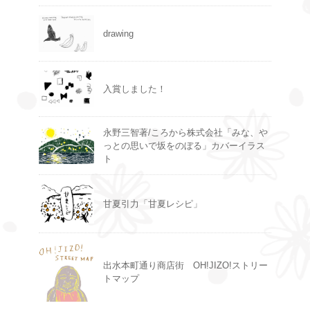
drawing
入賞しました！
永野三智著/ころから株式会社「みな、や
っとの思いで坂をのぼる」カバーイラス
ト
甘夏引力「甘夏レシピ」
出水本町通り商店街 OH!JIZO!ストリー
トマップ