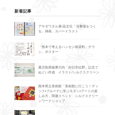
新着記事
アサダワタル著/晶文社「当事場をつく
る」挿画、カバーイラスト
「熊本で考えるハンセン病資料」チラ
シ、ポスター
鹿児島県薩摩川内「好日市比野」記念て
ぬぐい作成 イラスト/シルクスクリーン
熊本県立美術館「美術館に行こう！ディ
ック•ブルーナに学ぶモダン•アートの楽
しみ方」関連イベント シルクスクリー
ンワークショップ