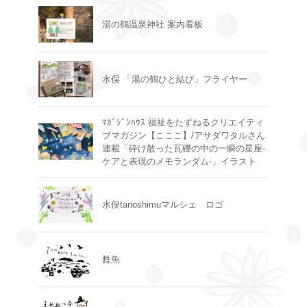
湯の鶴温泉神社 案内看板
水俣 「湯の鶴ひと結び」フライヤー
ﾏｶﾞｼﾞﾝﾊｳｽ 福祉をたずねるクリエイティ
ブマガジン【こここ】/アサダワタルさん
連載「砕け散った瓦礫の中の一瞬の星座-
ケアと表現のメモランダム-」イラスト
水俣tanoshimuマルシェ ロゴ
甦魚