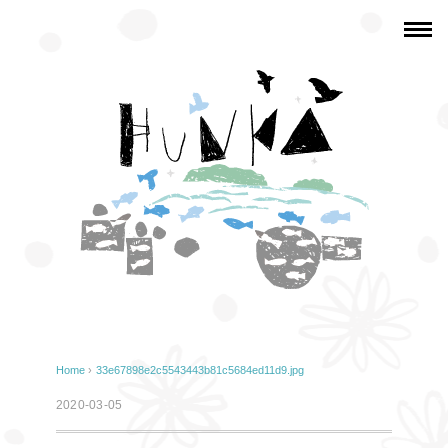
Home
›
33e67898e2c5543443b81c5684ed11d9.jpg
2020-03-05