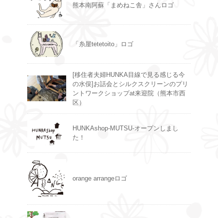
熊本南阿蘇「まめねこ舎」さんロゴ
「糸屋tetetoito」ロゴ
[移住者夫婦HUNKA目線で見る感じる今
の水俣]お話会とシルクスクリーンのプリ
ントワークショップat来迎院（熊本市西
区）
HUNKAshop-MUTSU-オープンしまし
た！
orange arrangeロゴ