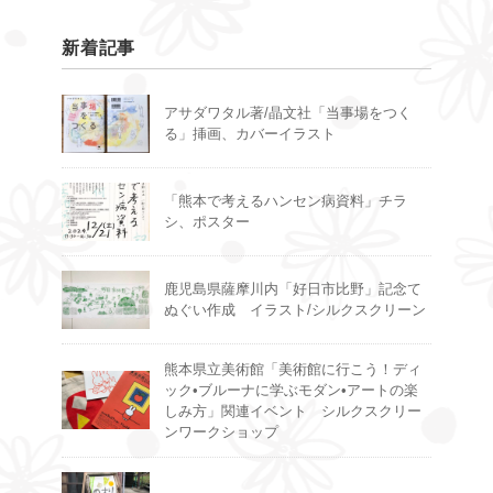
新着記事
アサダワタル著/晶文社「当事場をつく
る」挿画、カバーイラスト
「熊本で考えるハンセン病資料」チラ
シ、ポスター
鹿児島県薩摩川内「好日市比野」記念て
ぬぐい作成 イラスト/シルクスクリーン
熊本県立美術館「美術館に行こう！ディ
ック•ブルーナに学ぶモダン•アートの楽
しみ方」関連イベント シルクスクリー
ンワークショップ