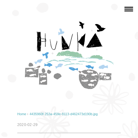
Home
›
4435960f-253a-459e-8113-d462473d190b.jpg
2020-02-29