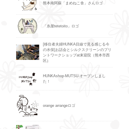
熊本南阿蘇「まめねこ舎」さんロゴ
「糸屋tetetoito」ロゴ
[移住者夫婦HUNKA目線で見る感じる今
の水俣]お話会とシルクスクリーンのプリ
ントワークショップat来迎院（熊本市西
区）
HUNKAshop-MUTSU-オープンしまし
た！
orange arrangeロゴ