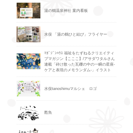
湯の鶴温泉神社 案内看板
水俣 「湯の鶴ひと結び」フライヤー
ﾏｶﾞｼﾞﾝﾊｳｽ 福祉をたずねるクリエイティ
ブマガジン【こここ】/アサダワタルさん
連載「砕け散った瓦礫の中の一瞬の星座-
ケアと表現のメモランダム-」イラスト
水俣tanoshimuマルシェ ロゴ
甦魚