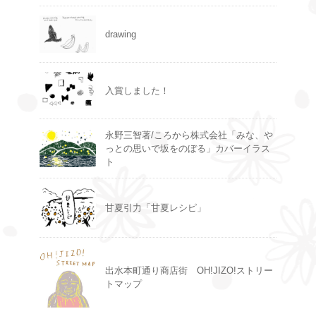
drawing
入賞しました！
永野三智著/ころから株式会社「みな、や
っとの思いで坂をのぼる」カバーイラス
ト
甘夏引力「甘夏レシピ」
出水本町通り商店街 OH!JIZO!ストリー
トマップ