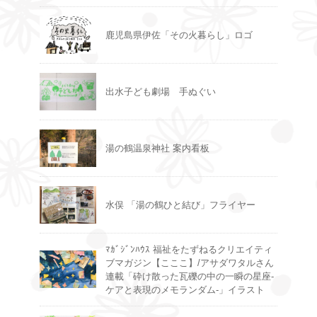
鹿児島県伊佐「その火暮らし」ロゴ
出水子ども劇場 手ぬぐい
湯の鶴温泉神社 案内看板
水俣 「湯の鶴ひと結び」フライヤー
ﾏｶﾞｼﾞﾝﾊｳｽ 福祉をたずねるクリエイティ
ブマガジン【こここ】/アサダワタルさん
連載「砕け散った瓦礫の中の一瞬の星座-
ケアと表現のメモランダム-」イラスト