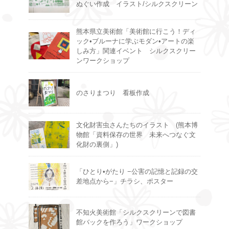
ぬぐい作成 イラスト/シルクスクリーン
熊本県立美術館「美術館に行こう！ディ
ック•ブルーナに学ぶモダン•アートの楽
しみ方」関連イベント シルクスクリー
ンワークショップ
のさりまつり 看板作成
文化財害虫さんたちのイラスト (熊本博
物館「資料保存の世界 未来へつなぐ文
化財の裏側」)
「ひとり•がたり −公害の記憶と記録の交
差地点から−」チラシ、ポスター
不知火美術館「シルクスクリーンで図書
館バックを作ろう」ワークショップ