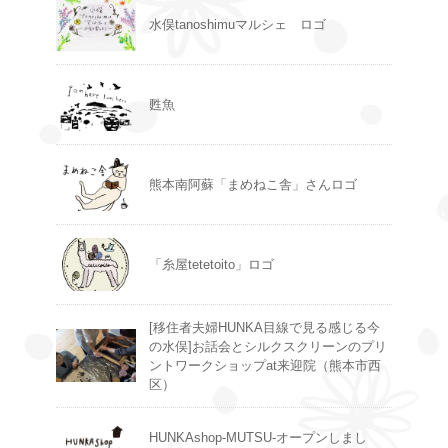
水俣tanoshimuマルシェ ロゴ
甦魚
熊本南阿蘇「まめねこ舎」さんロゴ
「糸屋tetetoito」ロゴ
[移住者夫婦HUNKA目線で見る感じる今
の水俣]お話会とシルクスクリーンのプリ
ントワークショップat来迎院（熊本市西
区）
HUNKAshop-MUTSU-オープンしまし