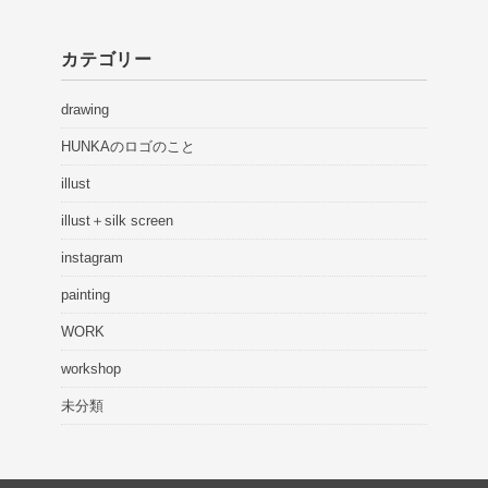
カテゴリー
drawing
HUNKAのロゴのこと
illust
illust＋silk screen
instagram
painting
WORK
workshop
未分類