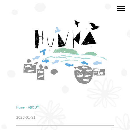
Home
›
ABOUT
2020-01-31