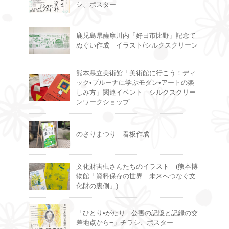
シ、ポスター
鹿児島県薩摩川内「好日市比野」記念て
ぬぐい作成 イラスト/シルクスクリーン
熊本県立美術館「美術館に行こう！ディ
ック•ブルーナに学ぶモダン•アートの楽
しみ方」関連イベント シルクスクリー
ンワークショップ
のさりまつり 看板作成
文化財害虫さんたちのイラスト (熊本博
物館「資料保存の世界 未来へつなぐ文
化財の裏側」)
「ひとり•がたり −公害の記憶と記録の交
差地点から−」チラシ、ポスター