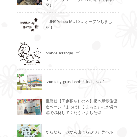
区）
HUNKAshop-MUTSU-オープンしまし
た！
orange arrangeロゴ
Izumicity guidebook「Tool」vol.1
宝島社【田舎暮らしの本】熊本県移住促
進ページ『まっぽしくまもと』の水俣市
編で取材してくださいました◎
からたち「みかん山はちみつ」ラベル