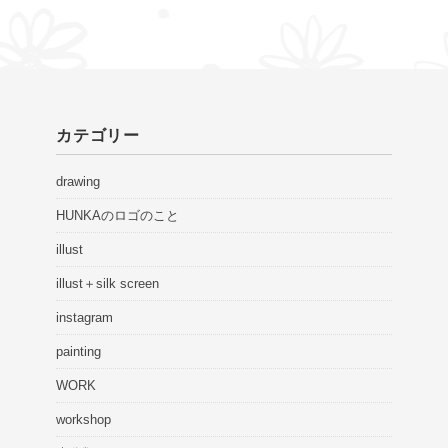
カテゴリー
drawing
HUNKAのロゴのこと
illust
illust＋silk screen
instagram
painting
WORK
workshop