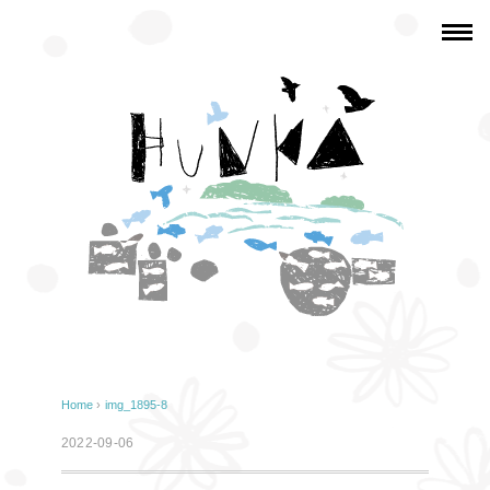
Home
›
img_1895-8
2022-09-06