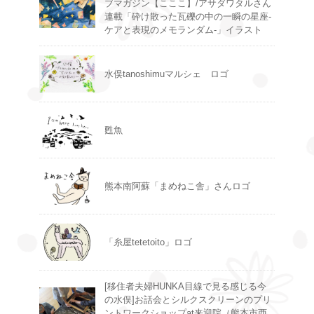
ブマガジン【こここ】/アサダワタルさん
連載「砕け散った瓦礫の中の一瞬の星座-
ケアと表現のメモランダム-」イラスト
水俣tanoshimuマルシェ ロゴ
甦魚
熊本南阿蘇「まめねこ舎」さんロゴ
「糸屋tetetoito」ロゴ
[移住者夫婦HUNKA目線で見る感じる今
の水俣]お話会とシルクスクリーンのプリ
ントワークショップat来迎院（熊本市西