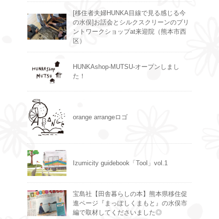
[移住者夫婦HUNKA目線で見る感じる今
の水俣]お話会とシルクスクリーンのプリ
ントワークショップat来迎院（熊本市西
区）
HUNKAshop-MUTSU-オープンしまし
た！
orange arrangeロゴ
Izumicity guidebook「Tool」vol.1
宝島社【田舎暮らしの本】熊本県移住促
進ページ『まっぽしくまもと』の水俣市
編で取材してくださいました◎