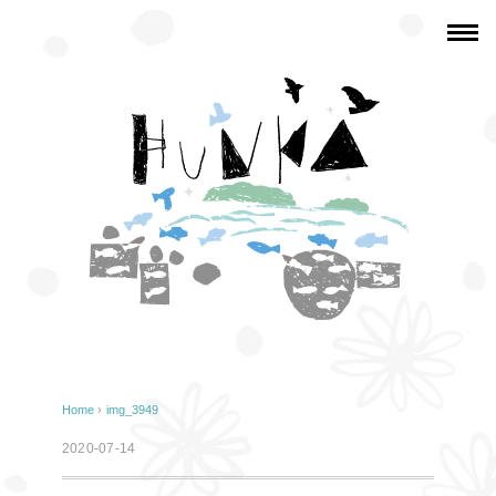
Home
›
img_3949
2020-07-14