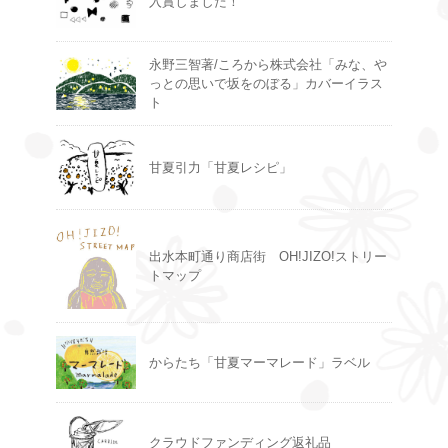
入賞しました！
永野三智著/ころから株式会社「みな、や
っとの思いで坂をのぼる」カバーイラス
ト
甘夏引力「甘夏レシピ」
出水本町通り商店街 OH!JIZO!ストリー
トマップ
からたち「甘夏マーマレード」ラベル
クラウドファンディング返礼品