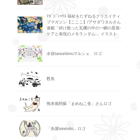
ﾏｶﾞｼﾞﾝﾊｳｽ 福祉をたずねるクリエイティ
ブマガジン【こここ】/アサダワタルさん
連載「砕け散った瓦礫の中の一瞬の星座-
ケアと表現のメモランダム-」イラスト
水俣tanoshimuマルシェ ロゴ
甦魚
熊本南阿蘇「まめねこ舎」さんロゴ
「糸屋tetetoito」ロゴ