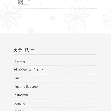
カテゴリー
drawing
HUNKAのロゴのこと
illust
illust＋silk screen
instagram
painting