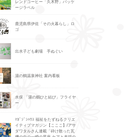
レンドコーヒー「久木野」パッケ
ージラベル
鹿児島県伊佐「その火暮らし」ロ
ゴ
出水子ども劇場 手ぬぐい
湯の鶴温泉神社 案内看板
水俣 「湯の鶴ひと結び」フライヤ
ー
ﾏｶﾞｼﾞﾝﾊｳｽ 福祉をたずねるクリエ
イティブマガジン【こここ】/アサ
ダワタルさん連載「砕け散った瓦
礫の中の一瞬の星座-ケアと表現の