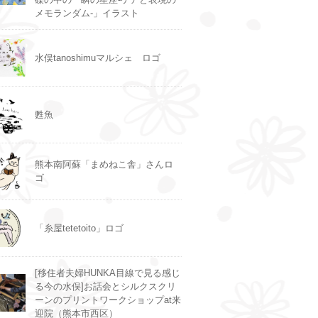
メモランダム-」イラスト
水俣tanoshimuマルシェ ロゴ
甦魚
熊本南阿蘇「まめねこ舎」さんロ
ゴ
「糸屋tetetoito」ロゴ
[移住者夫婦HUNKA目線で見る感じ
る今の水俣]お話会とシルクスクリ
ーンのプリントワークショップat来
迎院（熊本市西区）