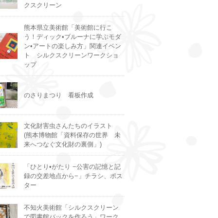
クスクリーン
熊本県立美術館「美術館に行こ
う！ディック•ブルーナに学ぶモダ
ン•アートの楽しみ方」関連イベン
ト シルクスクリーンワークショ
ップ
のさりまつり 看板作成
文化財害虫さんたちのイラスト
(熊本博物館「資料保存の世界 未
来へつなぐ文化財の裏側」)
「ひとり•がたり −公害の記憶と記
録の交差地点から−」チラシ、ポス
ター
不知火美術館「シルクスクリーン
で図書館バックを作ろう」ワーク