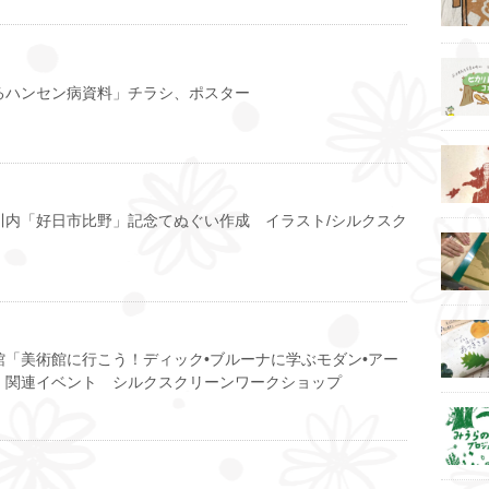
るハンセン病資料」チラシ、ポスター
川内「好日市比野」記念てぬぐい作成 イラスト/シルクスク
館「美術館に行こう！ディック•ブルーナに学ぶモダン•アー
」関連イベント シルクスクリーンワークショップ