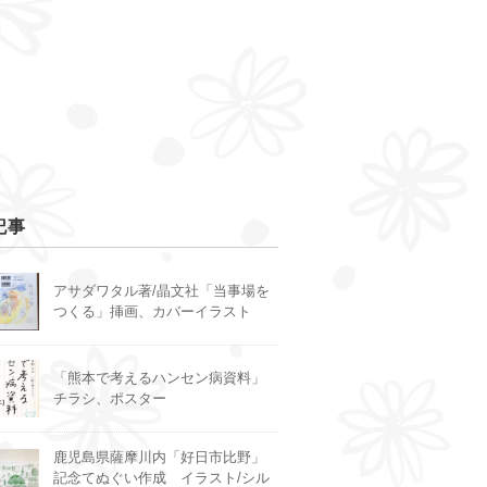
記事
アサダワタル著/晶文社「当事場を
つくる」挿画、カバーイラスト
「熊本で考えるハンセン病資料」
チラシ、ポスター
鹿児島県薩摩川内「好日市比野」
記念てぬぐい作成 イラスト/シル