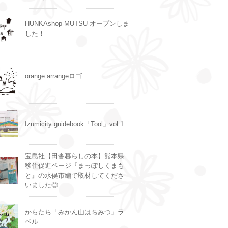
HUNKAshop-MUTSU-オープンしま
した！
orange arrangeロゴ
Izumicity guidebook「Tool」vol.1
宝島社【田舎暮らしの本】熊本県
移住促進ページ『まっぽしくまも
と』の水俣市編で取材してくださ
いました◎
からたち「みかん山はちみつ」ラ
ベル