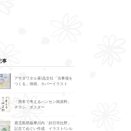
記事
アサダワタル著/晶文社「当事場を
つくる」挿画、カバーイラスト
「熊本で考えるハンセン病資料」
チラシ、ポスター
鹿児島県薩摩川内「好日市比野」
記念てぬぐい作成 イラスト/シル