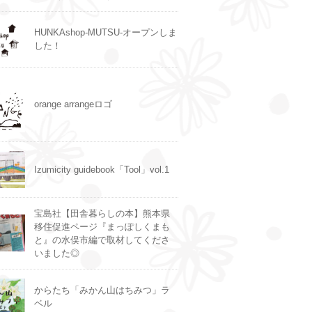
HUNKAshop-MUTSU-オープンしま
した！
orange arrangeロゴ
Izumicity guidebook「Tool」vol.1
宝島社【田舎暮らしの本】熊本県
移住促進ページ『まっぽしくまも
と』の水俣市編で取材してくださ
いました◎
からたち「みかん山はちみつ」ラ
ベル