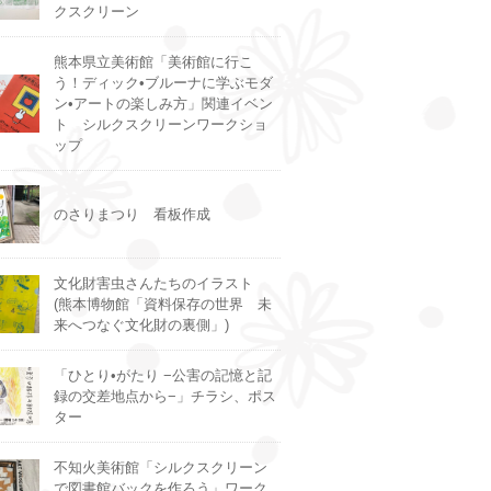
クスクリーン
熊本県立美術館「美術館に行こ
う！ディック•ブルーナに学ぶモダ
ン•アートの楽しみ方」関連イベン
ト シルクスクリーンワークショ
ップ
のさりまつり 看板作成
文化財害虫さんたちのイラスト
(熊本博物館「資料保存の世界 未
来へつなぐ文化財の裏側」)
「ひとり•がたり −公害の記憶と記
録の交差地点から−」チラシ、ポス
ター
不知火美術館「シルクスクリーン
で図書館バックを作ろう」ワーク