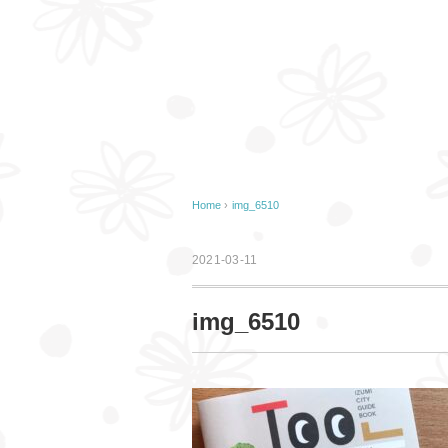
Home
›
img_6510
2021-03-11
img_6510