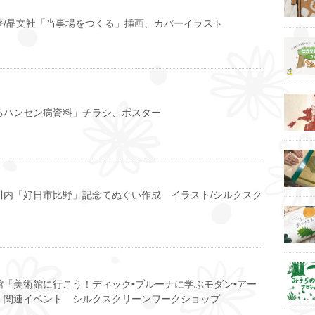
著/晶文社「当事場をつくる」挿画、カバーイラスト
るハンセン病資料」チラシ、ポスター
川内「好日市比野」記念てぬぐい作成 イラスト/シルクスク
館「美術館に行こう！ディック•ブルーナに学ぶモダン•アー
」関連イベント シルクスクリーンワークショップ