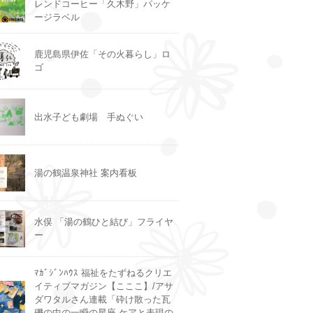
レンドコーヒー「久木野」パッケ
ージラベル
鹿児島県伊佐「その火暮らし」ロ
ゴ
出水子ども劇場 手ぬぐい
湯の鶴温泉神社 案内看板
水俣 「湯の鶴ひと結び」フライヤ
ー
ﾏｶﾞｼﾞﾝﾊｳｽ 福祉をたずねるクリエ
イティブマガジン【こここ】/アサ
ダワタルさん連載「砕け散った瓦
礫の中の一瞬の星座-ケアと表現の