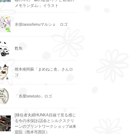
メモランダム-」イラスト
水俣tanoshimuマルシェ ロゴ
甦魚
熊本南阿蘇「まめねこ舎」さんロ
ゴ
「糸屋tetetoito」ロゴ
[移住者夫婦HUNKA目線で見る感じ
る今の水俣]お話会とシルクスクリ
ーンのプリントワークショップat来
迎院（熊本市西区）